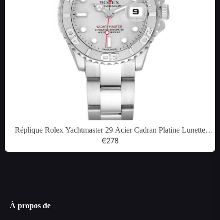
Réplique Rolex Yachtmaster 29 Acier Cadran Platine Lunette
Dames Montre 169622
€278
À propos de