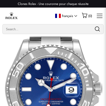
Clones Rolex - Une couronne pour chaque réussite
Écrire un commentaire
français
(
0
)
Seuls les clients ayant acheté cet article sont autorisés à
laisser un commentaire.
Évaluation
Email
commentaires