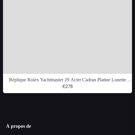
Réplique Rolex Yachtmaster 29 Acier Cadran Platine Lunette
Dames Montre 169622
€278
À propos de