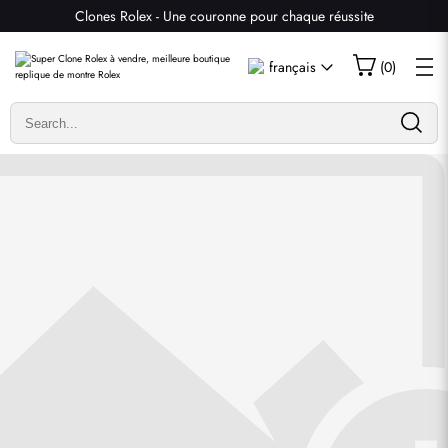
Clones Rolex - Une couronne pour chaque réussite
Écrire un commentaire
français
(
0
)
Seuls les clients ayant acheté cet article sont autorisés à
laisser un commentaire.
Évaluation
Email
commentaires