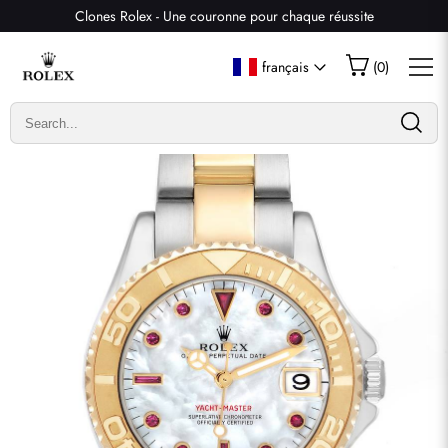
Clones Rolex - Une couronne pour chaque réussite
Écrire un commentaire
français
(
0
)
Seuls les clients ayant acheté cet article sont autorisés à
laisser un commentaire.
Évaluation
Email
commentaires