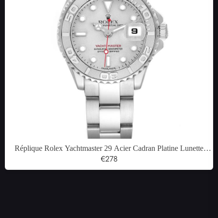
Réplique Rolex Yachtmaster 29 Acier Cadran Platine Lunette
Dames Montre 169622
€278