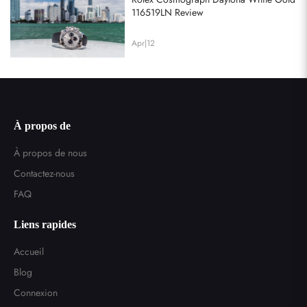
116519LN Review
Apr|12
À propos de
À propos de nous
Contactez-nous
FAQ
Liens rapides
Accueil
Blog
Connexion