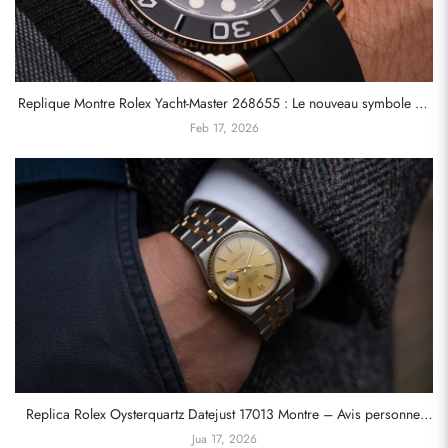
Replique Montre Rolex Yacht-Master 268655 : Le nouveau symbole du
luxe accessible
Feb 17, 2026
Replica Rolex Oysterquartz Datejust 17013 Montre – Avis personnel
d’un propriétaire
Jua 17, 2026