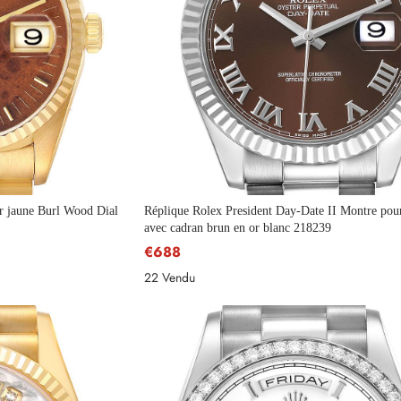
r jaune Burl Wood Dial
Réplique Rolex President Day-Date II Montre po
avec cadran brun en or blanc 218239
€688
22 Vendu