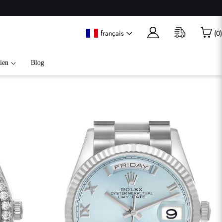
français
(
0
)
ien
Blog