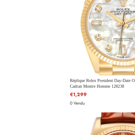
Nom
Adresse e-mail
Réplique Rolex President Day-Date O
Cadran Montre Homme 128238
€1,299
Téléphone
0 Vendu
Message