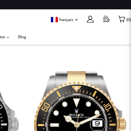
français
(
0
)
ien
Blog