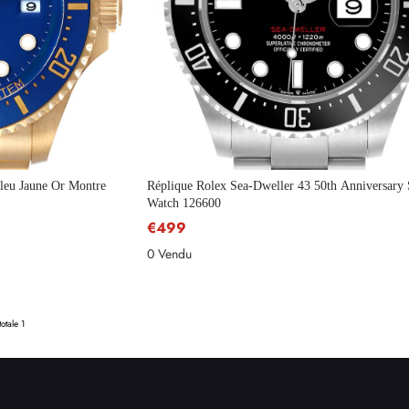
leu Jaune Or Montre
Réplique Rolex Sea-Dweller 43 50th Anniversary 
Watch 126600
€499
0 Vendu
Envoyer
otale 1