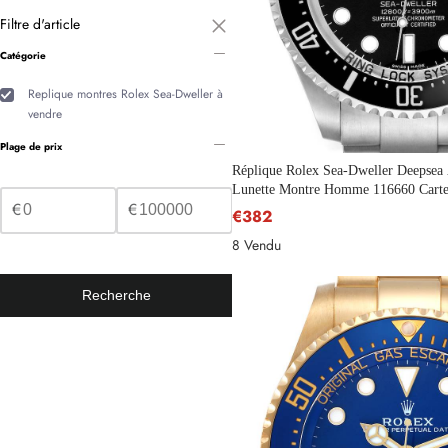
Filtre d'article
Catégorie
Replique montres Rolex Sea-Dweller à
vendre
Plage de prix
Réplique Rolex Sea-Dweller Deepsea
Lunette Montre Homme 116660 Cart
€
€
€382
8 Vendu
Nom
Recherche
Adresse e-mail