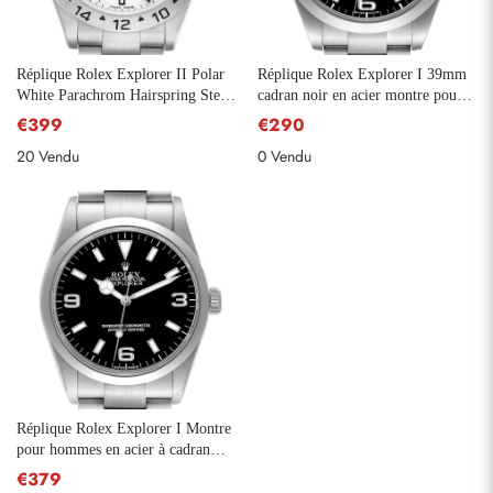
Réplique Rolex Explorer II Polar
Réplique Rolex Explorer I 39mm
White Parachrom Hairspring Steel
cadran noir en acier montre pour
Watch 16570
hommes 214270
€399
€290
20 Vendu
0 Vendu
S'abonner
Réplique Rolex Explorer I Montre
pour hommes en acier à cadran
noir 114270
€379