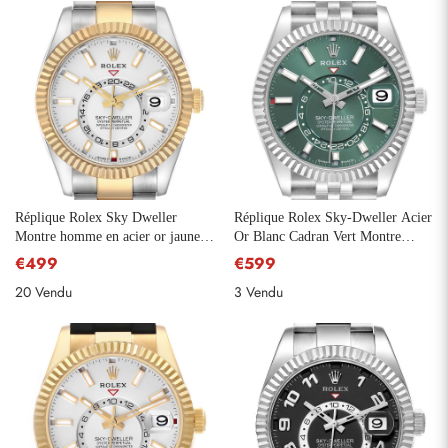
Réplique Rolex Sky Dweller
Réplique Rolex Sky-Dweller Acier
Montre homme en acier or jaune
Or Blanc Cadran Vert Montre
326933
Homme 336934
€499
€599
20 Vendu
3 Vendu