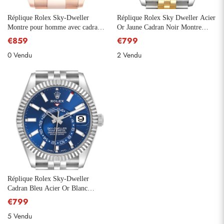
Réplique Rolex Sky-Dweller
Réplique Rolex Sky Dweller Acier
Montre pour homme avec cadran
Or Jaune Cadran Noir Montre
en ardoise en or rose 336935
Homme 326933
€859
€799
0 Vendu
2 Vendu
Réplique Rolex Sky-Dweller
Cadran Bleu Acier Or Blanc
Montre Homme 326934
€799
5 Vendu