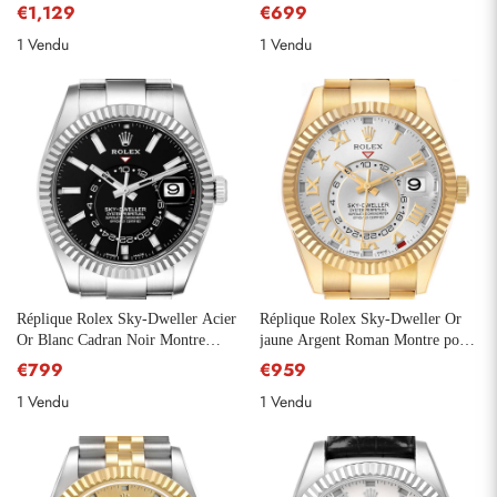
automatique pour hommes 326938
Homme 326135
€1,129
€699
1 Vendu
1 Vendu
Réplique Rolex Sky-Dweller Acier
Réplique Rolex Sky-Dweller Or
Or Blanc Cadran Noir Montre
jaune Argent Roman Montre pour
Homme 326934
hommes 326938
€799
€959
1 Vendu
1 Vendu
S'abonner