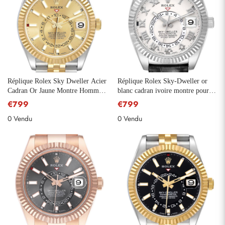
Réplique Rolex Sky Dweller Acier
Réplique Rolex Sky-Dweller or
Cadran Or Jaune Montre Homme
blanc cadran ivoire montre pour
326933
homme 326139
€799
€799
0 Vendu
0 Vendu
Envoyer