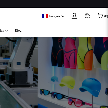
français
(
0
)
ien
Blog