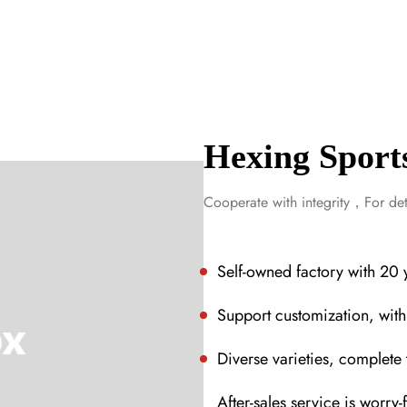
S'abonner
Hexing Sport
Cooperate with integrity，For deta
Self-owned factory with 20 
Support customization, wit
Diverse varieties, complete 
After-sales service is worry