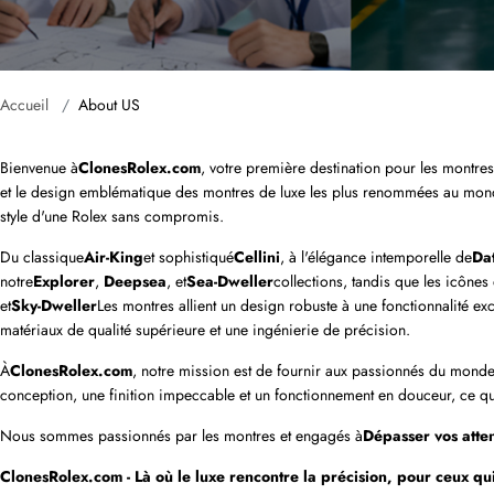
Accueil
About US
Bienvenue à
ClonesRolex.com
, votre première destination pour les montres
et le design emblématique des montres de luxe les plus renommées au monde.
style d'une Rolex sans compromis.
Du classique
Air-King
et sophistiqué
Cellini
, à l'élégance intemporelle de
Dat
notre
Explorer
, 
Deepsea
, et
Sea-Dweller
collections, tandis que les icônes
et
Sky-Dweller
Les montres allient un design robuste à une fonctionnalité exc
matériaux de qualité supérieure et une ingénierie de précision.
À
ClonesRolex.com
, notre mission est de fournir aux passionnés du monde
conception, une finition impeccable et un fonctionnement en douceur, ce qu
Nous sommes passionnés par les montres et engagés à
Dépasser vos atte
Nom
ClonesRolex.com - Là où le luxe rencontre la précision, pour ceux qui