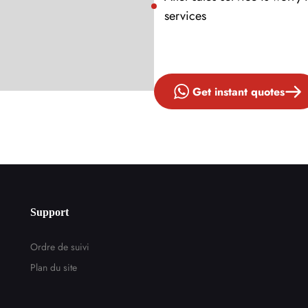
Envoyer
services
Get instant quotes
Support
Ordre de suivi
Plan du site