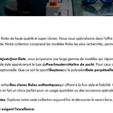
 Rolex de haute qualité et super clones. Nous nous spécialisons dans l'offre
 Notre collection comprend les modèles Rolex les plus recherchés, permetta
ejust
et
Jour-Date
, nous proposons une large gamme de modèles qui réponden
 de style apprécieront le luxe de
Pearlmaster
et
Maître de yacht
. Pour ceux 
eptionnelle. Que ce soit le sportif
Daytona
ou le polyvalent
Date perpétuelle
 entier
Des clones Rolex authentiques
qui offrent à la fois style et fiabil
i en fait un choix parfait pour un usage quotidien ou des occasions spécial
ntes
. Explorez notre vaste collection aujourd'hui et découvrez le savoir-faire,
 exigent l'excellence.