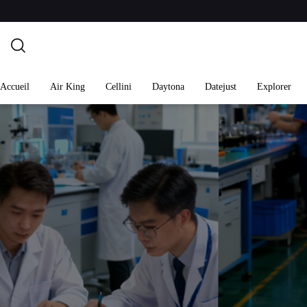
Accueil
Air King
Cellini
Daytona
Datejust
Explorer