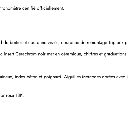
S'abonner
nomètre certifié officiellement.
nd de boîtier et couronne vissés, couronne de remontage Triplock
ec insert Cerachrom noir mat en céramique, chiffres et graduations 
ineux, index bâton et poignard. Aiguilles Mercedes dorées avec ins
 or rose 18K.
Envoyer