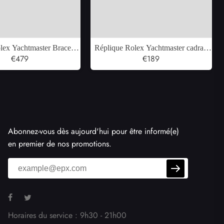
lex Yachtmaster Bracelet
Réplique Rolex Yachtmaster cadran
en or blanc Montre pour
€479
platine lunette automatique pour
€189
ommes 226659
hommes 16622
Abonnez-vous dès aujourd'hui pour être informé(e)
en premier de nos promotions.
Horaires du service : 9h30 - 21h00