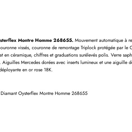
Écrire un commentaire
 ayant acheté cet article sont autorisés à laisser un comm
Oysterflex Montre Homme 268655.
 Mouvement automatique à rem
ouronne vissés, couronne de remontage Triplock protégée par le C
 en céramique, chiffres et graduations surélevés polis. Verre saphi
Aiguilles Mercedes dorées avec inserts lumineux et une aiguille de
déployante en or rose 18K.
n Diamant Oysterflex Montre Homme 268655