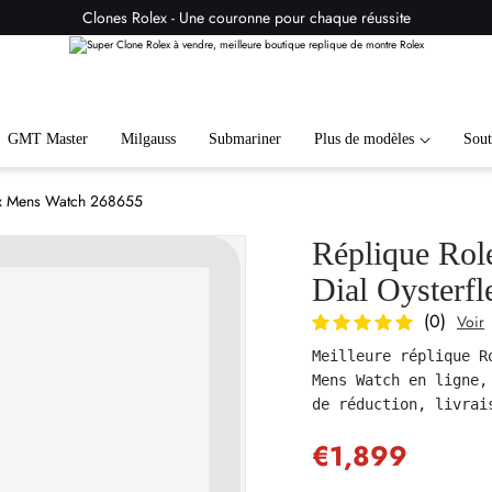
Clones Rolex - Une couronne pour chaque réussite
GMT Master
Milgauss
Submariner
Plus de modèles
Sout
lex Mens Watch 268655
Réplique Rol
Dial Oysterf
(0)
Voir
Meilleure réplique R
Mens Watch en ligne,
de réduction, livrai
€1,899