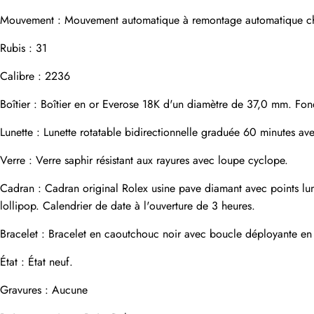
Mouvement : Mouvement automatique à remontage automatique chro
Adresse e-mail
Rubis : 31
Calibre : 2236
Photos
Téléphone
Boîtier : Boîtier en or Everose 18K d'un diamètre de 37,0 mm. Fo
Lunette : Lunette rotatable bidirectionnelle graduée 60 minutes av
Verre : Verre saphir résistant aux rayures avec loupe cyclope.
Message
Cadran : Cadran original Rolex usine pave diamant avec points lum
lollipop. Calendrier de date à l'ouverture de 3 heures.
Bracelet : Bracelet en caoutchouc noir avec boucle déployante en
soumettre
État : État neuf.
Gravures : Aucune