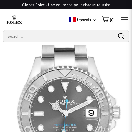
Clones Rolex - Une couronne pour chaque réussite
Écrire un commentaire
français
(
0
)
Seuls les clients ayant acheté cet article sont autorisés à
laisser un commentaire.
Évaluation
Email
commentaires