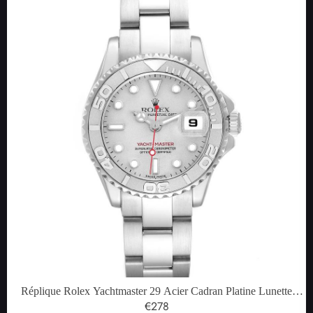
Réplique Rolex Yachtmaster 29 Acier Cadran Platine Lunette
Dames Montre 169622
€278