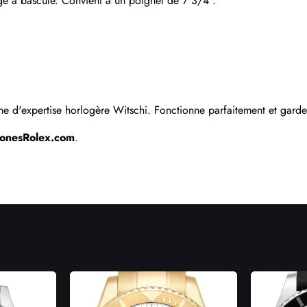
lage à bascule. Convient à un poignet de 7 3/4".
Envoyer
e d'expertise horlogère Witschi. Fonctionne parfaitement et garde 
lonesRolex.com
.