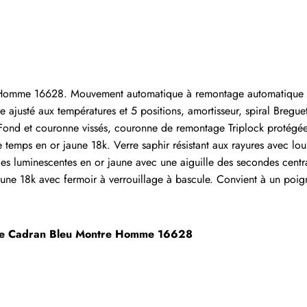
Écrire un commentaire
mme 16628. Mouvement automatique à remontage automatique chron
 ayant acheté cet article sont autorisés à laisser un comm
e ajusté aux températures et 5 positions, amortisseur, spiral Bregu
Fond et couronne vissés, couronne de remontage Triplock protégée 
e temps en or jaune 18k. Verre saphir résistant aux rayures avec l
es luminescentes en or jaune avec une aiguille des secondes central
aune 18k avec fermoir à verrouillage à bascule. Convient à un poig
une Cadran Bleu Montre Homme 16628