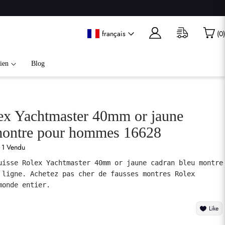
français
(
0
)
ien
Blog
ex Yachtmaster 40mm or jaune
montre pour hommes 16628
1 Vendu
uisse Rolex Yachtmaster 40mm or jaune cadran bleu montre 
 ligne. Achetez pas cher de fausses montres Rolex 
monde entier.
Like