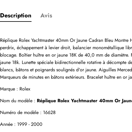
Description
Avis
Réplique Rolex Yachtmaster 40mm Or Jaune Cadran Bleu Montre Ho
Seuls les clients
perdrix, échappement à levier droit, balancier monométallique libr
blocage. Boîtier huître en or jaune 18K de 40,0 mm de diamètre. 
Évaluation
jaune 18k. Lunette spéciale bidirectionnelle rotative à décompte d
blancs, bâtons et poignards soulignés d'or jaune. Aiguilles Merced
Marqueurs de minutes en bâtons extérieurs. Bracelet huître en or j
Email
Marque : Rolex
Nom du modèle : 
Réplique Rolex Yachtmaster 40mm Or Ja
Numéro de modèle : 16628
commentaires
Année : 1999 - 2000