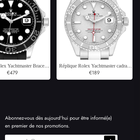
lex Yachtmaster Bracelet
Réplique Rolex Yachtmaster cadran
en or blanc Montre pour
€479
platine lunette automatique pour
€189
ommes 226659
hommes 16622
Abonnez-vous dès aujourd'hui pour être informé(e)
en premier de nos promotions.