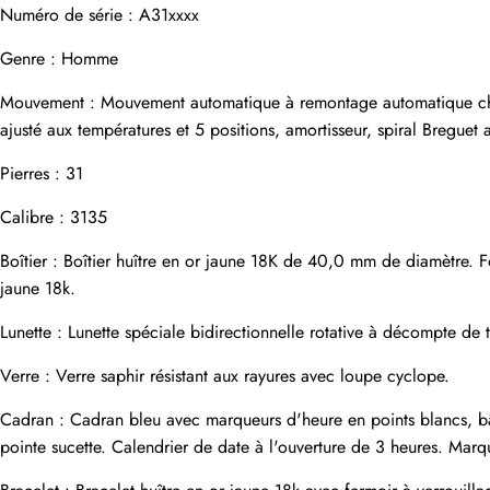
Nom
Numéro de série : A31xxxx
Genre : Homme
Mouvement : Mouvement automatique à remontage automatique chrono
Adresse e-mail
ajusté aux températures et 5 positions, amortisseur, spiral Bregue
Pierres : 31
Photos
Calibre : 3135
Téléphone
Boîtier : Boîtier huître en or jaune 18K de 40,0 mm de diamètre. 
jaune 18k.
Lunette : Lunette spéciale bidirectionnelle rotative à décompte de
Message
Verre : Verre saphir résistant aux rayures avec loupe cyclope.
Cadran : Cadran bleu avec marqueurs d'heure en points blancs, bât
pointe sucette. Calendrier de date à l'ouverture de 3 heures. Marq
soumettre