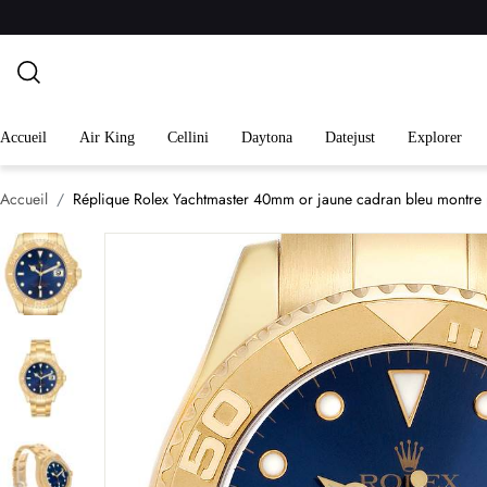
Accueil
Air King
Cellini
Daytona
Datejust
Explorer
Accueil
Réplique Rolex Yachtmaster 40mm or jaune cadran bleu montr