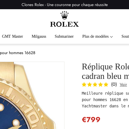
Clones Rolex - Une couronne pour chaque réussite
GMT Master
Milgauss
Submariner
Plus de modèles
Sout
e pour hommes 16628
Réplique Rol
cadran bleu 
(0)
Voir
Meilleure réplique s
pour hommes 16628 en
Yachtmaster dans le 
€799