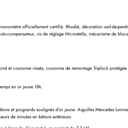
S'abonner
mètre officiellement certifié. Rhodié, décoration oeil-de-perdrix
t auto-compensateur, vis de réglage Microstella, mécanisme de bloc
Fond et couronne vissés, couronne de remontage Triplock protégée 
 temps en or jaune 18k.
ons et poignards soulignés d'or jaune. Aiguilles Mercedes lumines
ueurs de minutes en bâtons extérieurs.