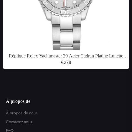
Réplique Rolex Yachtmaster 29 Acier Cadran Platine Lunette
Dames Montre 169622
€278
À propos de
À propos de nous
Contactez-nous
FAQ