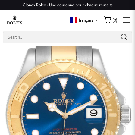
Clones Rolex - Une couronne pour chaque réussite
Écrire un commentaire
français
(
0
)
Seuls les clients ayant acheté cet article sont autorisés à
laisser un commentaire.
Évaluation
Email
commentaires