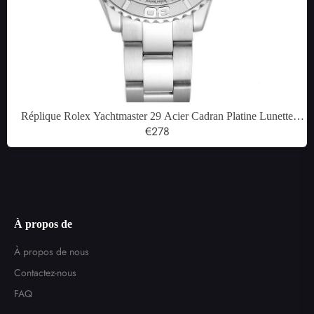
Réplique Rolex Yachtmaster 29 Acier Cadran Platine Lunette
Dames Montre 169622
€278
À propos de
À propos de nous
Contactez-nous
FAQ