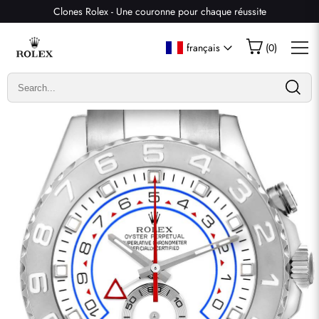
Clones Rolex - Une couronne pour chaque réussite
Écrire un commentaire
français
(
0
)
Seuls les clients ayant acheté cet article sont autorisés à
laisser un commentaire.
Évaluation
Email
commentaires