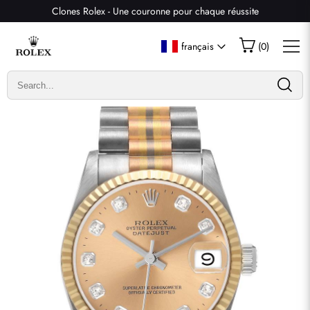
Clones Rolex - Une couronne pour chaque réussite
Écrire un commentaire
français
(
0
)
Seuls les clients ayant acheté cet article sont autorisés à
laisser un commentaire.
Évaluation
Email
commentaires