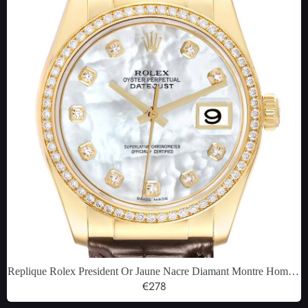
Replique Rolex President Or Jaune Nacre Diamant Montre Homme
116188
€278