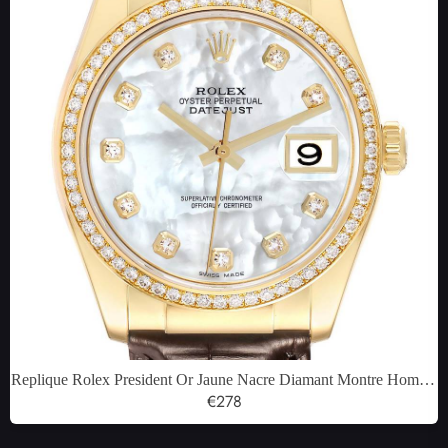
Replique Rolex President Or Jaune Nacre Diamant Montre Homme
116188
€278