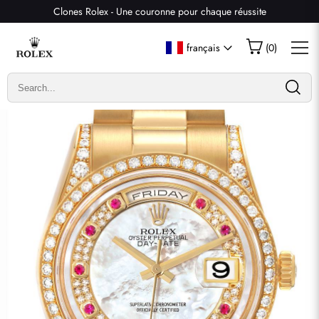
Clones Rolex - Une couronne pour chaque réussite
Écrire un commentaire
français
(
0
)
Seuls les clients ayant acheté cet article sont autorisés à
laisser un commentaire.
Évaluation
Email
commentaires