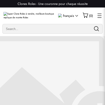
Clones Rolex - Une couronne pour chaque réussite
Écrire un commentaire
français
(
0
)
Seuls les clients ayant acheté cet article sont autorisés à
laisser un commentaire.
Évaluation
Email
commentaires