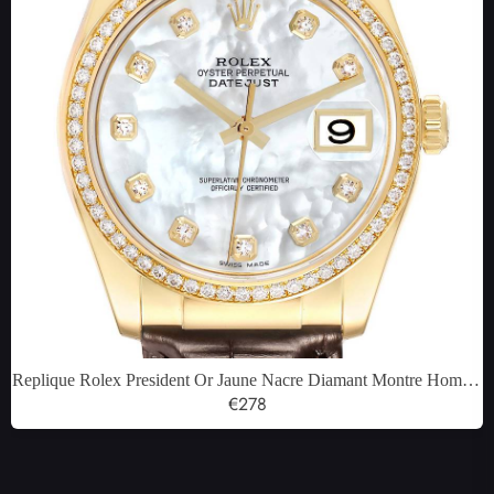
Replique Rolex President Or Jaune Nacre Diamant Montre Homme
116188
€278