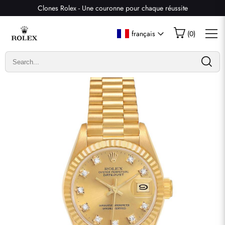
Clones Rolex - Une couronne pour chaque réussite
Écrire un commentaire
français
(
0
)
Seuls les clients ayant acheté cet article sont autorisés à
laisser un commentaire.
Évaluation
Email
commentaires