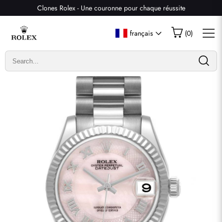
Clones Rolex - Une couronne pour chaque réussite
Écrire un commentaire
français
(
0
)
Seuls les clients ayant acheté cet article sont autorisés à
laisser un commentaire.
Évaluation
Email
commentaires