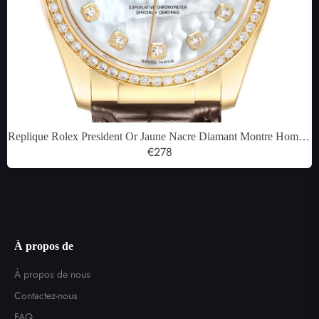
Replique Rolex President Or Jaune Nacre Diamant Montre Homme
116188
€278
À propos de
À propos de nous
Contactez-nous
FAQ