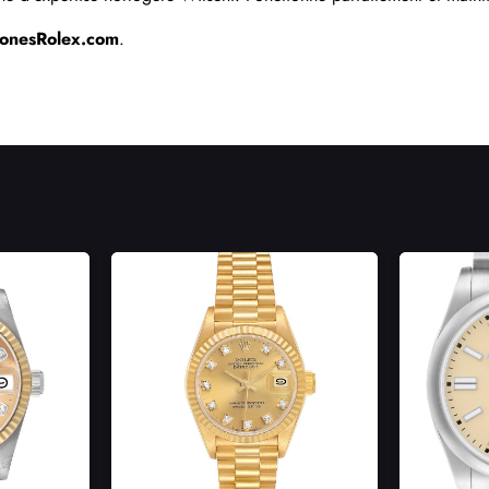
lonesRolex.com
.