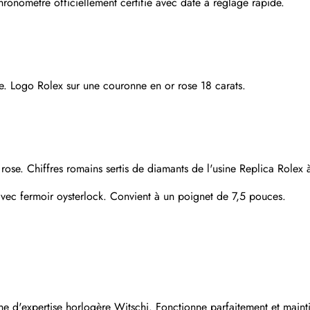
omètre officiellement certifié avec date à réglage rapide.
S'abonner
re. Logo Rolex sur une couronne en or rose 18 carats.
rose. Chiffres romains sertis de diamants de l'usine Replica Rolex 
 avec fermoir oysterlock. Convient à un poignet de 7,5 pouces.
Envoyer
e d'expertise horlogère Witschi. Fonctionne parfaitement et mainti