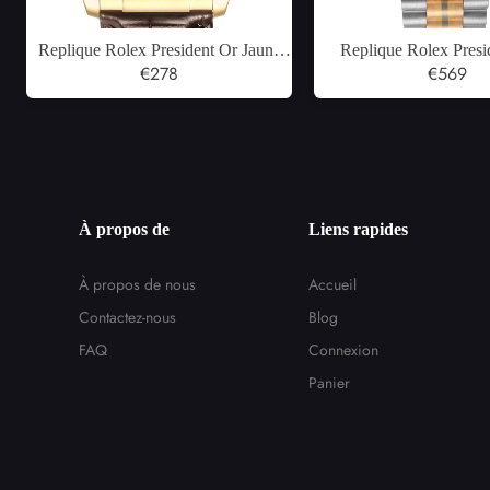
Replique Rolex President Or Jaune
Replique Rolex Presid
Nacre Diamant Montre Homme
€278
moyenne tridor or blanc
€569
116188
diamants montre 
À propos de
Liens rapides
À propos de nous
Accueil
Contactez-nous
Blog
FAQ
Connexion
Panier