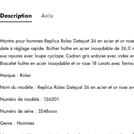
Description
Avis
Seuls les clients
Évaluation
Montre pour hommes Replica Rolex Datejust 36 en acier et or ros
date à réglage rapide. Boîtier huître en acier inoxydable de 36,0 
aux rayures avec loupe cyclope. Cadran gris ardoise avec index en c
Email
Bracelet huître en acier inoxydable et or rose 18 carats avec ferm
Marque : Rolex
Nom du modèle : 
Replica Rolex Datejust
 36 en acier et or rose 
commentaires
Numéro de modèle : 126201
Nom
Numéro de série : 3S48xxxx
Genre : Hommes