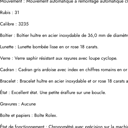
Mouvement : Mouvement automatique à remontage automatique chron
Adresse e-mail
Rubis : 31
Calibre : 3235
Photos
Boîtier : Boîtier huître en acier inoxydable de 36,0 mm de diamèt
Téléphone
Lunette : Lunette bombée lisse en or rose 18 carats.
Verre : Verre saphir résistant aux rayures avec loupe cyclope.
Message
Cadran : Cadran gris ardoise avec index en chiffres romains en or 
Bracelet : Bracelet huître en acier inoxydable et or rose 18 carats
État : Excellent état. Une petite éraflure sur une boucle.
soumettre
Gravures : Aucune
Boîte et papiers : Boîte Rolex.
État de fonctionnement : Chronométré avec précision sur la machin