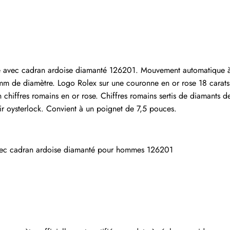
Écrire un commentaire
 ayant acheté cet article sont autorisés à laisser un comm
e avec cadran ardoise diamanté 126201. Mouvement automatique à 
mm de diamètre. Logo Rolex sur une couronne en or rose 18 carats. L
hiffres romains en or rose. Chiffres romains sertis de diamants de 
oir oysterlock. Convient à un poignet de 7,5 pouces.
avec cadran ardoise diamanté pour hommes 126201