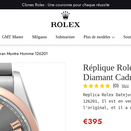
Clones Rolex - Une couronne pour chaque réussite
GMT Master
Milgauss
Submariner
Plus de modèles
Sout
adran Montre Homme 126201
Réplique Rol
Diamant Cad
(0)
Voir
Replica Rolex Dateju
126201, Il est en ve
l'original, et il a 
€395