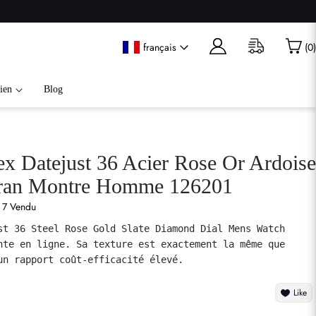
français
(
0
)
ien
Blog
ex Datejust 36 Acier Rose Or Ardoise
ran Montre Homme 126201
7 Vendu
st 36 Steel Rose Gold Slate Diamond Dial Mens Watch 
nte en ligne. Sa texture est exactement la même que 
un rapport coût-efficacité élevé.
Like