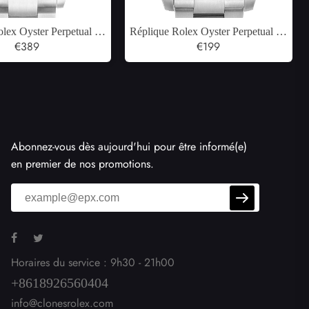
lex Oyster Perpetual 41
Réplique Rolex Oyster Perpetual 36
e Cadran Montre Homme
€389
Acier Rose Baton Cadran Noir
€199
134300
Montre Homme 116000
Abonnez-vous dès aujourd'hui pour être informé(e)
en premier de nos promotions.
Horaires du service : 9h30 - 21h00
+8618926560404
info@clonesrolex.com