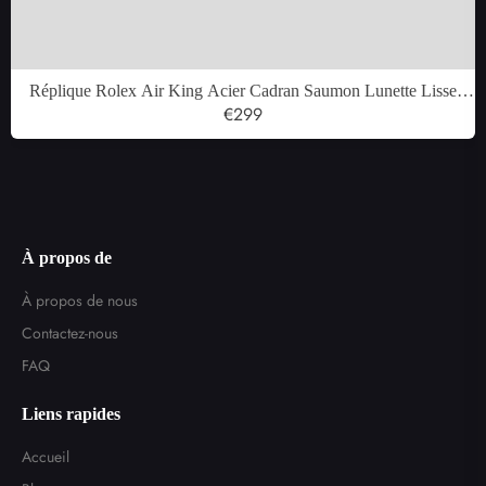
Réplique Rolex Air King Acier Cadran Saumon Lunette Lisse
Montre Homme 14000
€299
À propos de
À propos de nous
Contactez-nous
FAQ
Liens rapides
Accueil