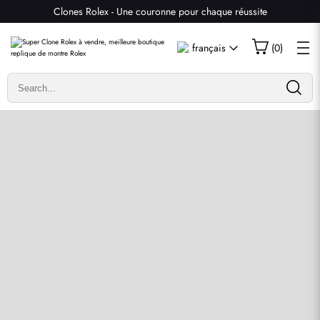
Clones Rolex - Une couronne pour chaque réussite
Écrire un commentaire
français
(
0
)
Seuls les clients ayant acheté cet article sont autorisés à
laisser un commentaire.
Évaluation
Email
commentaires