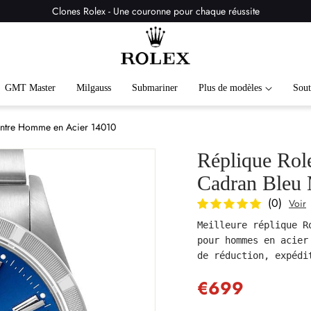
Clones Rolex - Une couronne pour chaque réussite
GMT Master
Milgauss
Submariner
Plus de modèles
Sout
Montre Homme en Acier 14010
Réplique Rol
Cadran Bleu
(0)
Voir
Meilleure réplique R
pour hommes en acier
de réduction, expédi
€699