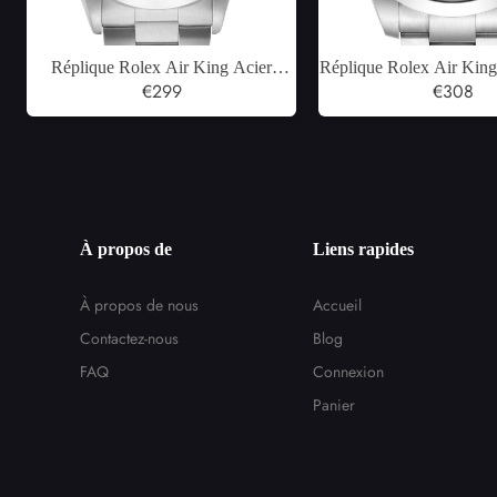
Réplique Rolex Air King Acier
Réplique Rolex Air Kin
Cadran Saumon Lunette Lisse Montre
€299
Black Dial Steel Mens 
€308
Homme 14000
Box Card
À propos de
Liens rapides
À propos de nous
Accueil
Contactez-nous
Blog
FAQ
Connexion
Panier