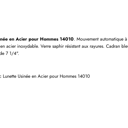
Écrire un commentaire
 ayant acheté cet article sont autorisés à laisser un comm
Usinée en Acier pour Hommes 14010
. Mouvement automatique à r
 acier inoxydable. Verre saphir résistant aux rayures. Cadran bleu
de 7 1/4".
c Lunette Usinée en Acier pour Hommes 14010