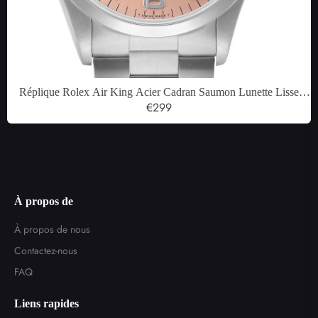
Réplique Rolex Air King Acier Cadran Saumon Lunette Lisse
Montre Homme 14000
€299
À propos de
À propos de nous
Contactez-nous
FAQ
Liens rapides