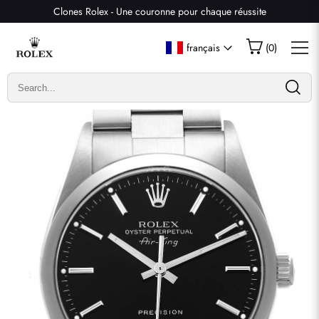
Clones Rolex - Une couronne pour chaque réussite
Écrire un commentaire
français
(
0
)
Seuls les clients ayant acheté cet article sont autorisés à
laisser un commentaire.
Évaluation
Email
commentaires