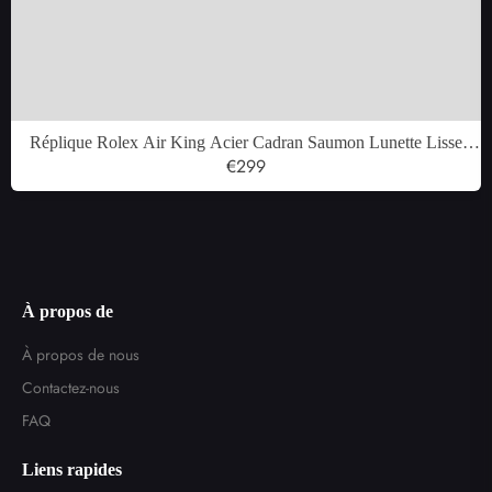
Réplique Rolex Air King Acier Cadran Saumon Lunette Lisse
Montre Homme 14000
€299
À propos de
À propos de nous
Contactez-nous
FAQ
Liens rapides