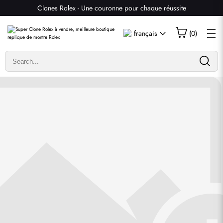
Clones Rolex - Une couronne pour chaque réussite
Écrire un commentaire
français
(
0
)
Seuls les clients ayant acheté cet article sont autorisés à
laisser un commentaire.
Évaluation
Email
commentaires