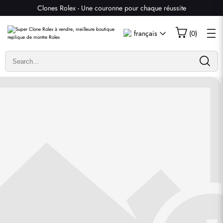
Clones Rolex - Une couronne pour chaque réussite
Écrire un commentaire
français
(
0
)
Seuls les clients ayant acheté cet article sont autorisés à
laisser un commentaire.
Évaluation
Email
commentaires