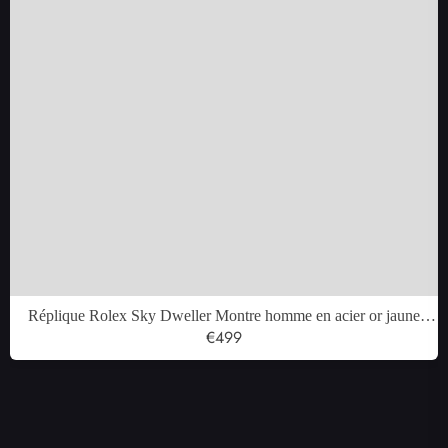
Réplique Rolex Sky Dweller Montre homme en acier or jaune
326933
€499