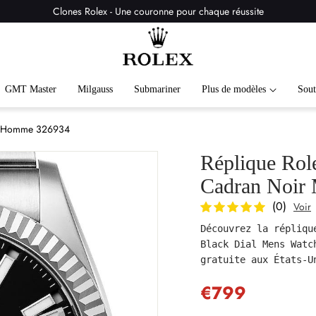
Clones Rolex - Une couronne pour chaque réussite
GMT Master
Milgauss
Submariner
Plus de modèles
Sout
tre Homme 326934
Réplique Rol
Cadran Noir
(0)
Voir
Découvrez la répliqu
Black Dial Mens Watc
gratuite aux États-U
€799