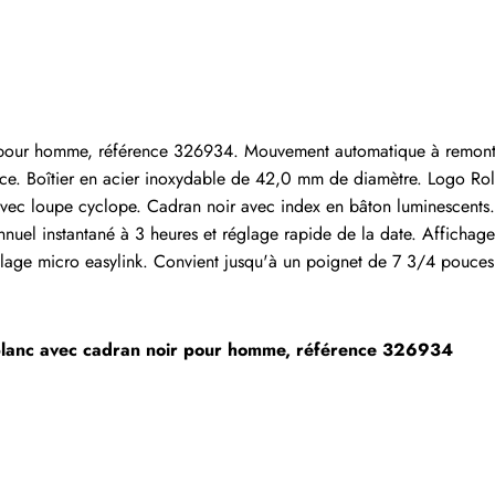
Écrire un commentaire
 ayant acheté cet article sont autorisés à laisser un comm
r pour homme, référence 326934. Mouvement automatique à remontag
nce. Boîtier en acier inoxydable de 42,0 mm de diamètre. Logo Rol
 avec loupe cyclope. Cadran noir avec index en bâton luminescents.
nuel instantané à 3 heures et réglage rapide de la date. Affichage
glage micro easylink. Convient jusqu'à un poignet de 7 3/4 pouces
r blanc avec cadran noir pour homme, référence 326934