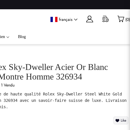
français
(
0
)
ien
Blog
ex Sky-Dweller Acier Or Blanc
 Montre Homme 326934
1 Vendu
e de haute qualité Rolex Sky-Dweller Steel White Gold 
h 326934 avec un savoir-faire suisse de luxe. Livraison 
nis.
Like