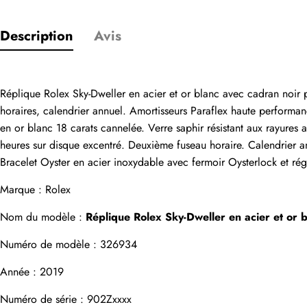
Description
Avis
Seuls les clients
Réplique Rolex Sky-Dweller en acier et or blanc avec cadran noi
horaires, calendrier annuel. Amortisseurs Paraflex haute performa
Évaluation
en or blanc 18 carats cannelée. Verre saphir résistant aux rayures
heures sur disque excentré. Deuxième fuseau horaire. Calendrier an
Bracelet Oyster en acier inoxydable avec fermoir Oysterlock et ré
Email
Marque : Rolex
Nom du modèle : 
Réplique Rolex Sky-Dweller en acier et o
Numéro de modèle : 326934
commentaires
Année : 2019
Nom
Numéro de série : 902Zxxxx