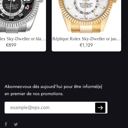
lex Sky-Dweller or blanc
Réplique Rolex Sky-Dweller or jaune
ir montre pour hommes
€899
cadran blanc montre automatique pour
€1,129
326939
hommes 326938
Abonnez-vous dès aujourd'hui pour être informé(e)
en premier de nos promotions.