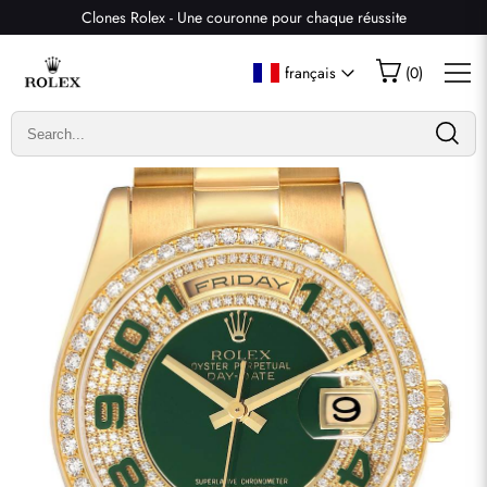
Clones Rolex - Une couronne pour chaque réussite
Écrire un commentaire
français
(
0
)
Seuls les clients ayant acheté cet article sont autorisés à
laisser un commentaire.
Évaluation
Email
commentaires