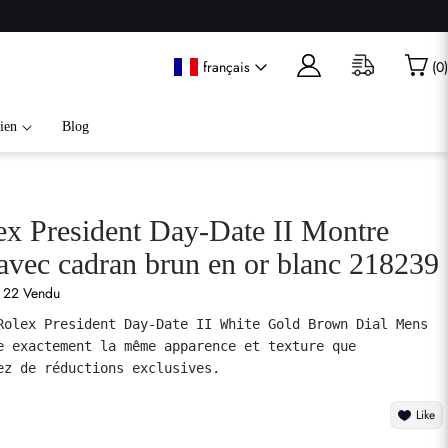
français
(
0
)
ien
Blog
ex President Day-Date II Montre
vec cadran brun en or blanc 218239
22 Vendu
Rolex President Day-Date II White Gold Brown Dial Mens 
e exactement la même apparence et texture que 
Like