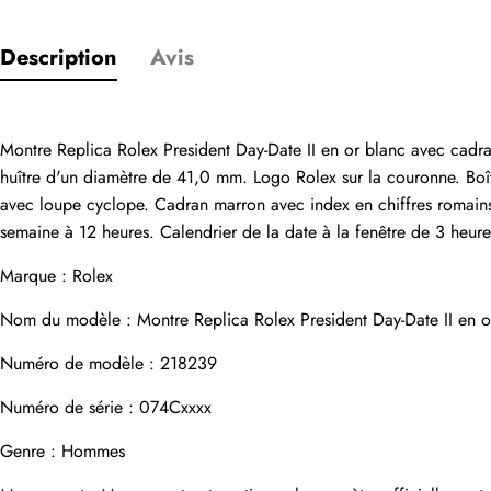
Description
Avis
Seuls les clients
Montre Replica Rolex President Day-Date II en or blanc avec cadr
Évaluation
huître d'un diamètre de 41,0 mm. Logo Rolex sur la couronne. Boîti
avec loupe cyclope. Cadran marron avec index en chiffres romains e
semaine à 12 heures. Calendrier de la date à la fenêtre de 3 heur
Email
Marque : Rolex
Nom du modèle : Montre Replica Rolex President Day-Date II en
Numéro de modèle : 218239
commentaires
Numéro de série : 074Cxxxx
Nom
Genre : Hommes