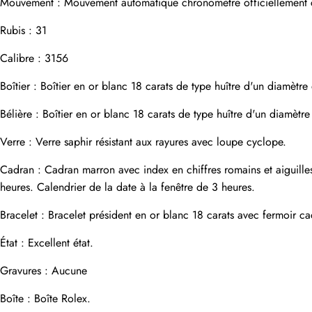
Mouvement : Mouvement automatique chronomètre officiellement ce
Adresse e-mail
Rubis : 31
Calibre : 3156
Photos
Boîtier : Boîtier en or blanc 18 carats de type huître d'un diamèt
Téléphone
Bélière : Boîtier en or blanc 18 carats de type huître d'un diamèt
Verre : Verre saphir résistant aux rayures avec loupe cyclope.
Message
Cadran : Cadran marron avec index en chiffres romains et aiguilles
heures. Calendrier de la date à la fenêtre de 3 heures.
Bracelet : Bracelet président en or blanc 18 carats avec fermoir 
État : Excellent état.
soumettre
Gravures : Aucune
Boîte : Boîte Rolex.