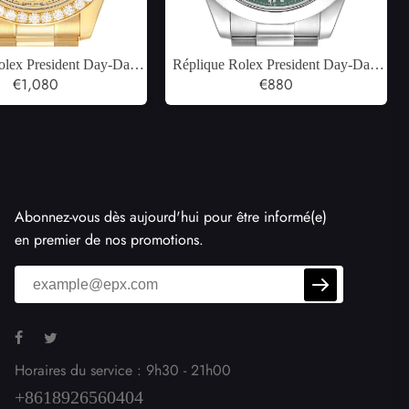
olex President Day-Date
Réplique Rolex President Day-Date
our homme en or jaune et
€1,080
40 Platinum Roman Dial Watch
€880
amants 218348
228206 Box Card
Abonnez-vous dès aujourd'hui pour être informé(e)
en premier de nos promotions.
Horaires du service : 9h30 - 21h00
+8618926560404