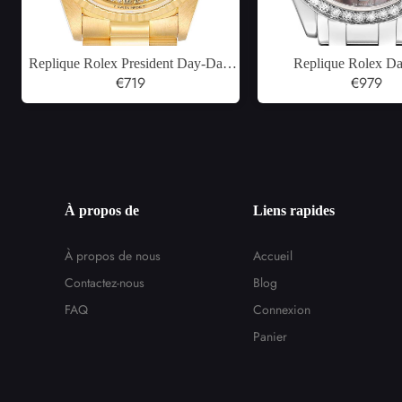
Replique Rolex President Day-Date
Replique Rolex Da
cadran Myriad diamants or jaune
€719
Masterpiece platine nac
€979
montre homme 18238
montre homme 1
À propos de
Liens rapides
À propos de nous
Accueil
Contactez-nous
Blog
FAQ
Connexion
Panier