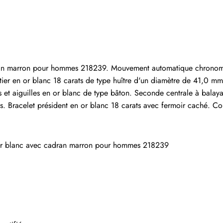
Écrire un commentaire
 ayant acheté cet article sont autorisés à laisser un comm
an marron pour hommes 218239. Mouvement automatique chronomètre o
er en or blanc 18 carats de type huître d'un diamètre de 41,0 mm. 
t aiguilles en or blanc de type bâton. Seconde centrale à balayage
es. Bracelet président en or blanc 18 carats avec fermoir caché. C
 or blanc avec cadran marron pour hommes 218239