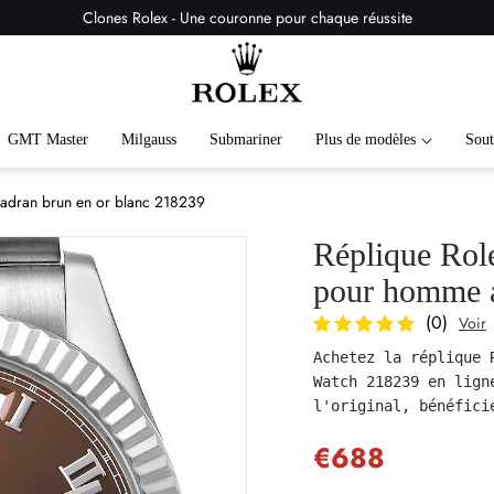
Clones Rolex - Une couronne pour chaque réussite
GMT Master
Milgauss
Submariner
Plus de modèles
Sout
cadran brun en or blanc 218239
Réplique Rol
pour homme a
(0)
Voir
Achetez la réplique 
Watch 218239 en lign
€688