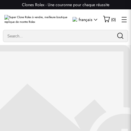
Clones Rolex - Une couronne pour chaque réussite
Écrire un commentaire
français
(
0
)
Seuls les clients ayant acheté cet article sont autorisés à
laisser un commentaire.
Évaluation
Email
commentaires