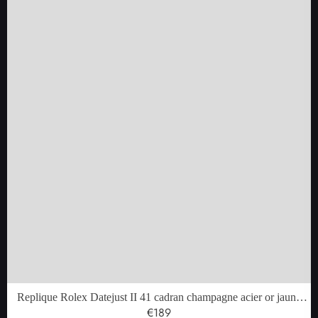
Replique Rolex Datejust II 41 cadran champagne acier or jaune
montre homme 116333
€189