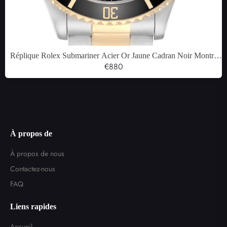
Réplique Rolex Submariner Acier Or Jaune Cadran Noir Montre
Homme 16803
€880
À propos de
À propos de nous
Contactez-nous
FAQ
Liens rapides
Accueil