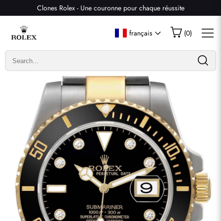
Clones Rolex - Une couronne pour chaque réussite
Écrire un commentaire
français
(
0
)
Seuls les clients ayant acheté cet article sont autorisés à
laisser un commentaire.
Évaluation
Email
commentaires